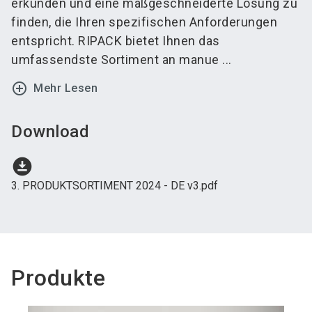
erkunden und eine maßgeschneiderte Lösung zu
finden, die Ihren spezifischen Anforderungen
entspricht. RIPACK bietet Ihnen das
umfassendste Sortiment an manue ...
add_circle_outline
Mehr Lesen
Download
download_for_offline
3. PRODUKTSORTIMENT 2024 - DE v3.pdf
Produkte