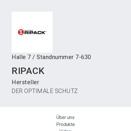
language
Austeller werden
News abonnieren
DE
search
Halle
7
/
Standnummer
7-630
RIPACK
Hersteller
DER OPTIMALE SCHUTZ
Über uns
Produkte