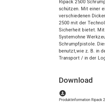
Ripack 2500 Schrumpf
schützen. Mit einer e
verschiedenen Dicken
2500 mit der Technolo
Sicherheit bietet. M
Systemohne Werkzeug 
Schrumpfpistole. Di
benutzt,wie z. B. in 
Transport / in der Log
Download
download_for_offline
Produktinformation Ripack 