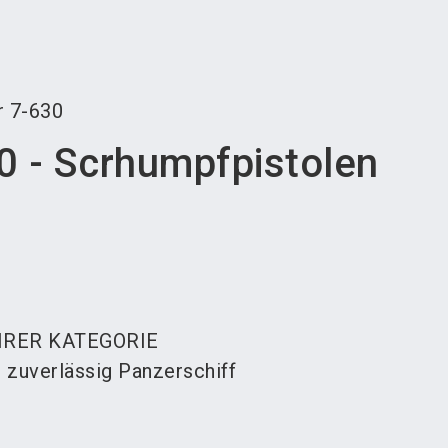
language
teller werden
News abonnieren
DE
search
r
7-630
0 - Scrhumpfpistolen
HRER KATEGORIE
e zuverlässig Panzerschiff