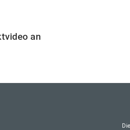
ktvideo an
Di