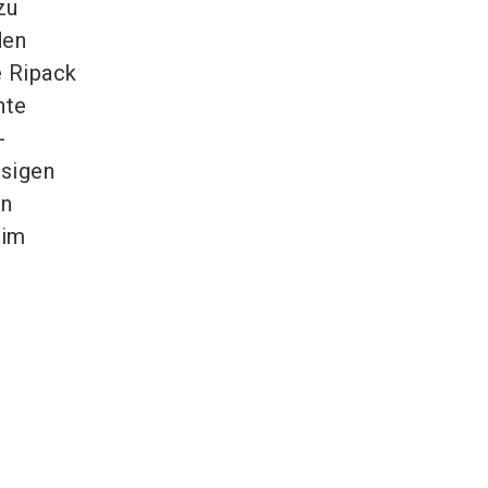
zu
den
e Ripack
hte
-
ssigen
en
,im