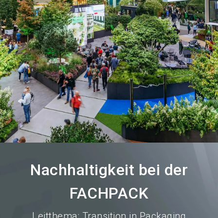
language
Austeller werden
News abonnieren
DE
search
Nachhaltigkeit bei der
FACHPACK
Leitthema: Transition in Packaging