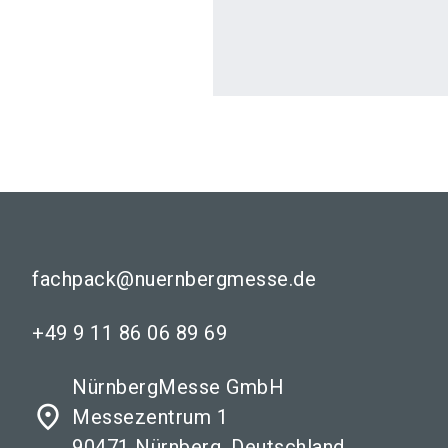
fachpack@nuernbergmesse.de
+49 9 11 86 06 89 69
NürnbergMesse GmbH
place
Messezentrum 1
90471 Nürnberg, Deutschland