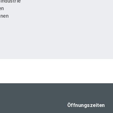
industrie
en
inen
Öffnungszeiten