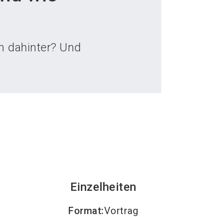
language
teller werden
News abonnieren
DE
search
h dahinter? Und
Einzelheiten
Format
:
Vortrag