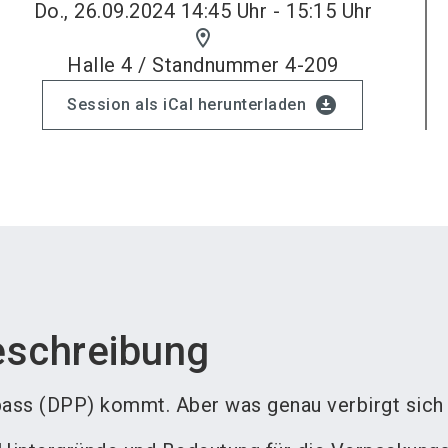
Do., 26.09.2024 14:45 Uhr - 15:15 Uhr
location_on
Halle 4 / Standnummer 4-209
download_for_offline
Session als iCal herunterladen
eschreibung
pass (DPP) kommt. Aber was genau verbirgt sich 