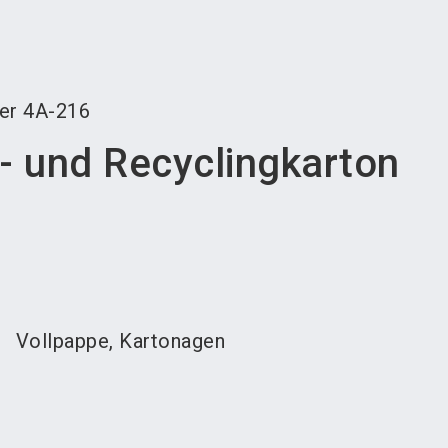
language
teller werden
News abonnieren
DE
search
er
4A-216
r- und Recyclingkarton
Vollpappe, Kartonagen