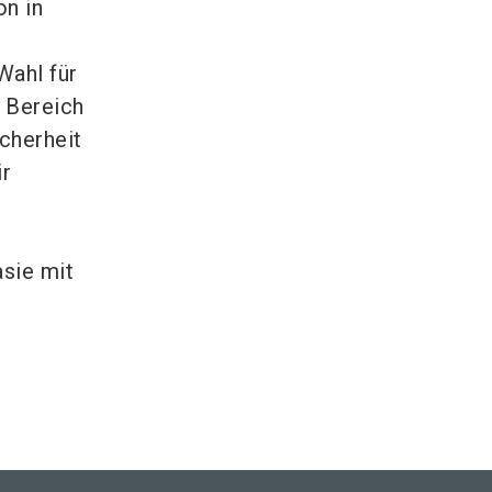
on in
Wahl für
 Bereich
cherheit
ir
d
asie mit