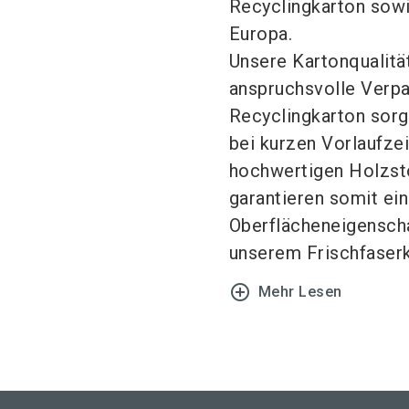
Recyclingkarton sowie
Europa.
Unsere Kartonqualitä
anspruchsvolle Verpa
Recyclingkarton sorg
bei kurzen Vorlaufze
hochwertigen Holzsto
garantieren somit ein
Oberflächeneigenscha
unserem Frischfaserka
add_circle_outline
Mehr Lesen