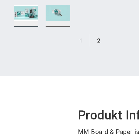
1
2
Produkt In
MM Board & Paper ist