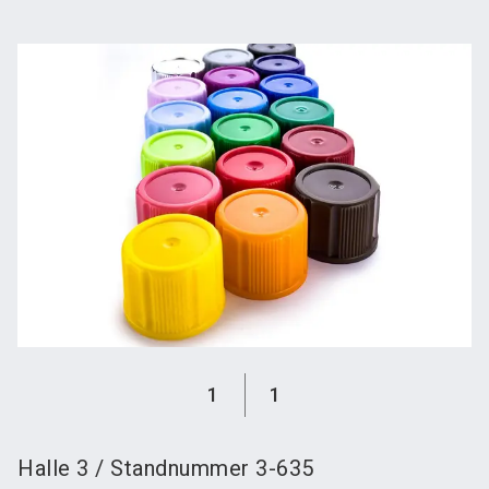
language
Austeller werden
News abonnieren
DE
search
1
1
Halle
3
/
Standnummer
3-635