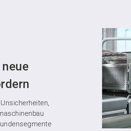
Aus
 neue
rdern
 Unsicherheiten,
smaschinenbau
 Kundensegmente