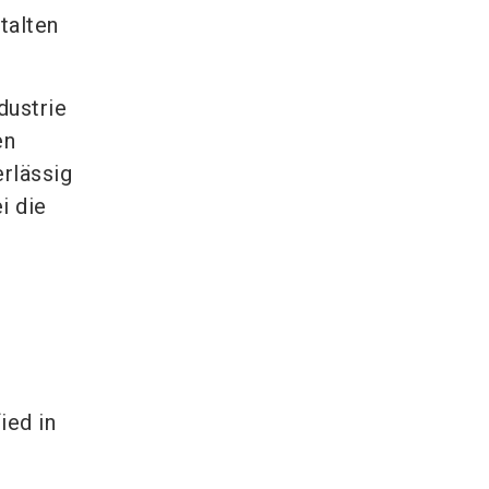
talten
dustrie
en
rlässig
i die
.
ied in