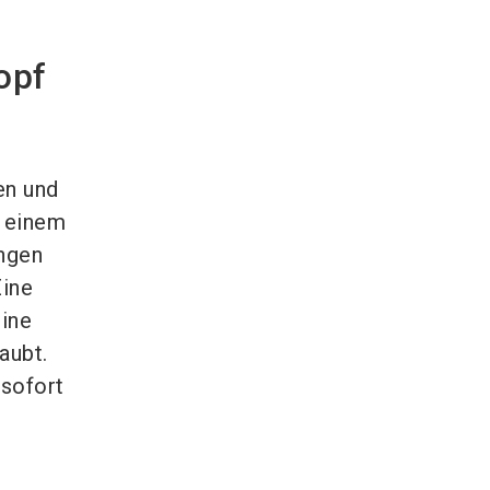
opf
en und
f einem
ngen
Eine
eine
aubt.
 sofort