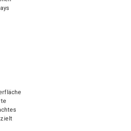
lays
erfläche
rte
achtes
zielt