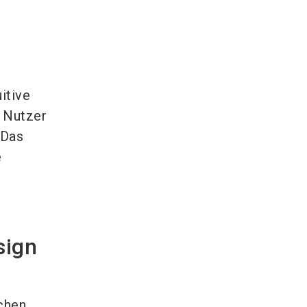
itive
 Nutzer
 Das
e
sign
chen