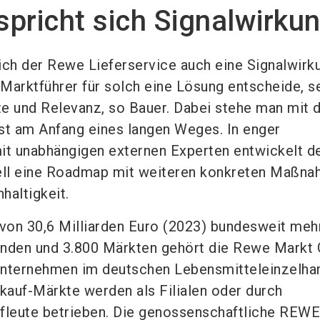
pricht sich Signalwirku
ich der Rewe Lieferservice auch eine Signalwirk
Marktführer für solch eine Lösung entscheide, s
e und Relevanz, so Bauer. Dabei stehe man mit 
t am Anfang eines langen Weges. In enger
t unabhängigen externen Experten entwickelt d
uell eine Roadmap mit weiteren konkreten Maßn
haltigkeit.
on 30,6 Milliarden Euro (2023) bundesweit mehr
enden und 3.800 Märkten gehört die Rewe Mark
Unternehmen im deutschen Lebensmitteleinzelhan
auf-Märkte werden als Filialen oder durch
ufleute betrieben. Die genossenschaftliche REW