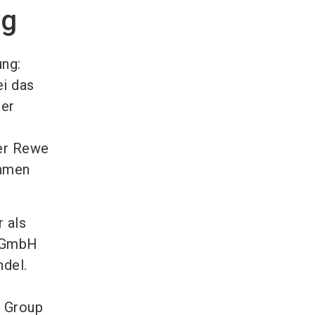
ng
ung:
ei das
der
er Rewe
ahmen
 als
t GmbH
del.
E Group