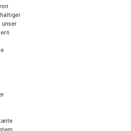
von
haltiger
r unser
sern
he
er
kante
ystem