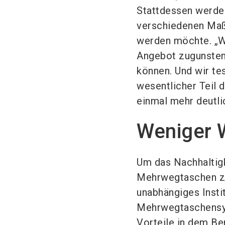
Stattdessen werde
verschiedenen Maß
werden möchte. „Wi
Angebot zugunsten
können. Und wir tes
wesentlicher Teil
einmal mehr deutlic
Weniger 
Um das Nachhaltig
Mehrwegtaschen zu
unabhängiges Instit
Mehrwegtaschensys
Vorteile in dem B