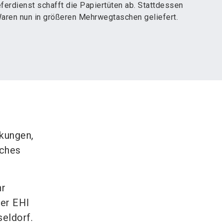
ferdienst schafft die Papiertüten ab. Stattdessen
aren nun in größeren Mehrwegtaschen geliefert.
kungen,
sches
hr
der EHI
seldorf.