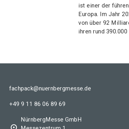
ist einer der führ
Europa. Im Jahr 2
von über 92 Millia
ihren rund 390.000
fachpack@nuernbergmesse.de
+49 9 11 86 06 89 69
NürnbergMesse GmbH
place
Messezentrum 1