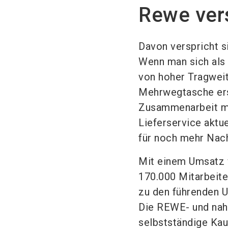
Rewe vers
Davon verspricht s
Wenn man sich als 
von hoher Tragweit
Mehrwegtasche ers
Zusammenarbeit mi
Lieferservice akt
für noch mehr Nach
Mit einem Umsatz v
170.000 Mitarbeit
zu den führenden 
Die REWE- und nahk
selbstständige Ka