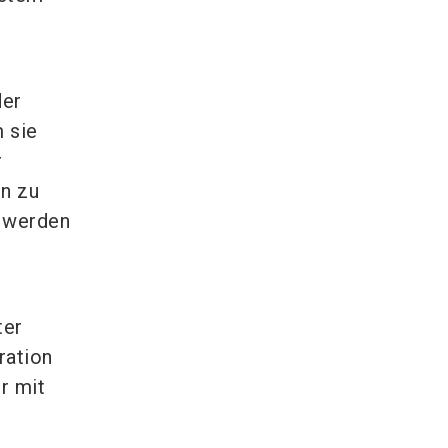
der
 sie
r
en zu
t werden
ter
ration
r mit