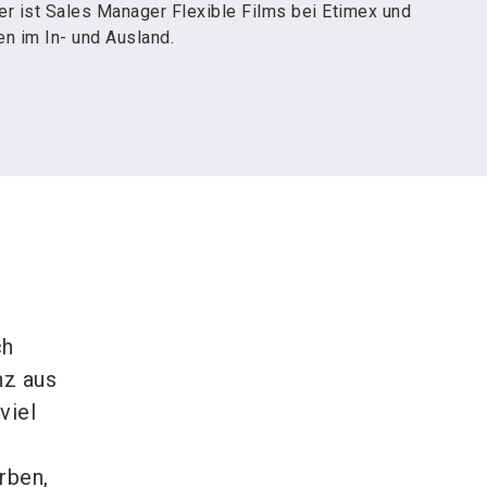
er ist Sales Manager Flexible Films bei Etimex und
en im In- und Ausland.
ch
nz aus
viel
rben,