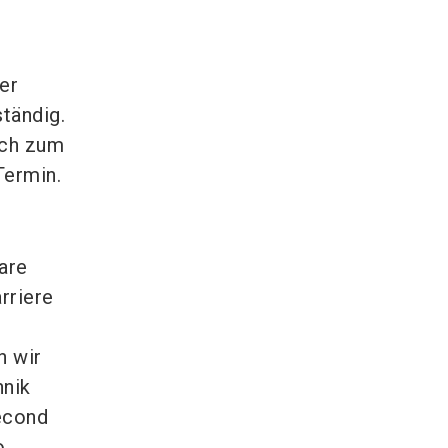
er
tändig.
ich zum
Termin.
are
rriere
n wir
hnik
econd
o