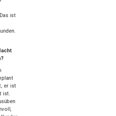
Das ist
Kunden.
Nacht
n?
n
eplant
 er ist
 ist.
ausüben
voll,