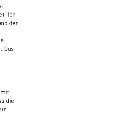
ei
et. Ich
end den
ue
. Das
 mit
ss die
ern