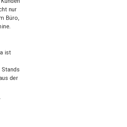
n Kunden
cht nur
im Büro,
ine.
a ist
 Stands
aus der
r