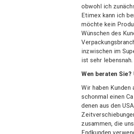
obwohl ich zunächst
Etimex kann ich ber
möchte kein Produ
Wünschen des Kund
Verpackungsbranche
inzwischen im Supe
ist sehr lebensnah.
Wen beraten Sie?
Wir haben Kunden 
schonmal einen Cal
denen aus den USA.
Zeitverschiebungen
zusammen, die unse
Endkunden verwende