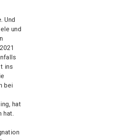
e. Und
iele und
an
 2021
nfalls
t ins
ie
h bei
ng, hat
 hat.
gnation