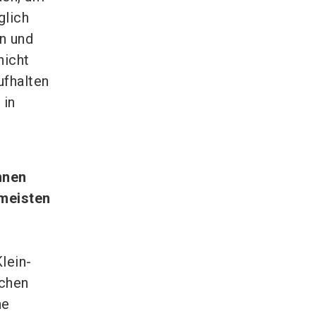
glich
n und
nicht
ufhalten
 in
nnen
meisten
lein-
lchen
he