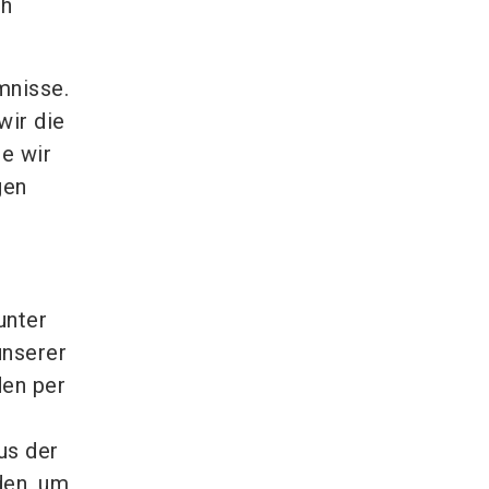
ch
mnisse.
wir die
ie wir
gen
unter
unserer
den per
us der
den, um