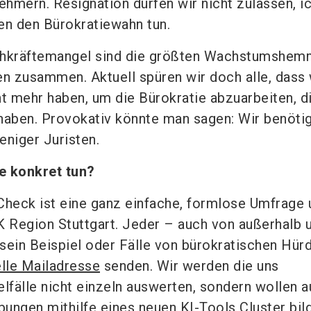
ehmern. Resignation dürfen wir nicht zulassen, i
n den Bürokratiewahn tun.
chkräftemangel sind die größten Wachstumshem
 zusammen. Aktuell spüren wir doch alle, dass 
ht mehr haben, um die Bürokratie abzuarbeiten, d
haben. Provokativ könnte man sagen: Wir benöti
eniger Juristen.
e konkret tun?
Check ist eine ganz einfache, formlose Umfrage 
K Region Stuttgart. Jeder – auch von außerhalb 
sein Beispiel oder Fälle von bürokratischen Hür
elle Mailadresse
senden. Wir werden die uns
elfälle nicht einzeln auswerten, sondern wollen a
ungen mithilfe eines neuen KI-Tools Cluster bil