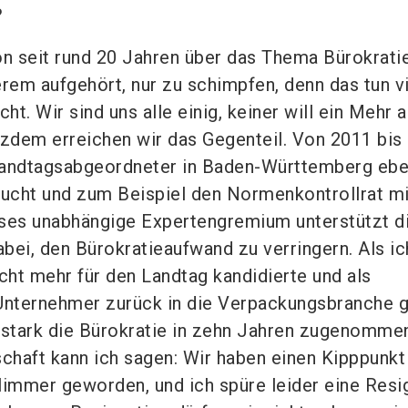
?
n seit rund 20 Jahren über das Thema Bürokrati
erem aufgehört, nur zu schimpfen, denn das tun v
ht. Wir sind uns alle einig, keiner will ein Mehr 
tzdem erreichen wir das Gegenteil. Von 2011 bis
Landtagsabgeordneter in Baden-Württemberg ebe
ucht und zum Beispiel den Normenkontrollrat mi
eses unabhängige Expertengremium unterstützt d
bei, den Bürokratieaufwand zu verringern. Als ic
cht mehr für den Landtag kandidierte und als
Unternehmer zurück in die Verpackungsbranche gi
 stark die Bürokratie in zehn Jahren zugenommen
schaft kann ich sagen: Wir haben einen Kipppunkt
chlimmer geworden, und ich spüre leider eine Resi