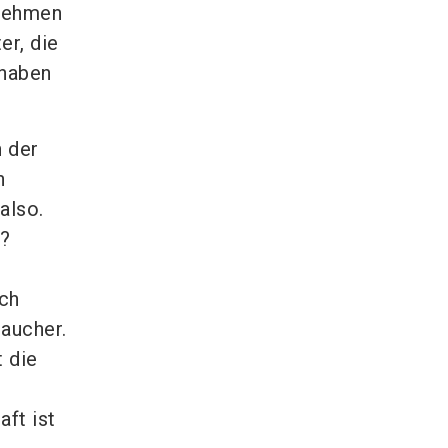
rnehmen
er, die
 haben
n der
n
also.
l?
ch
raucher.
t die
ft ist