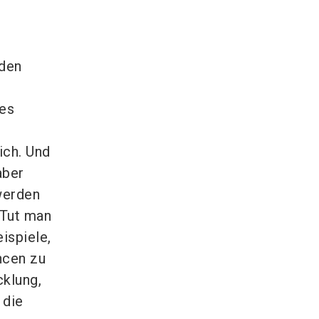
rden
es
ich. Und
aber
werden
 Tut man
ispiele,
ncen zu
cklung,
 die