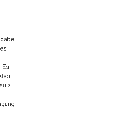
 dabei
 es
. Es
Also:
eu zu
ragung
n