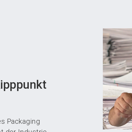
Aus
Kipppunkt
es Packaging