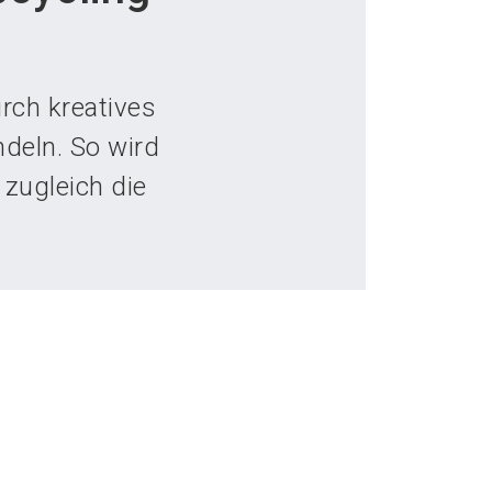
language
teller werden
News abonnieren
DE
search
rch kreatives
deln. So wird
 zugleich die