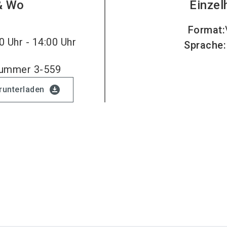
& Wo
Einzel
Format
:
0 Uhr - 14:00 Uhr
Sprache
:
nummer 3-559
download_for_offline
erunterladen