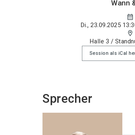
Wann 
calendar_month
Di., 23.09.2025 13:3
location_on
Halle 3 / Stand
Session als iCal h
Sprecher