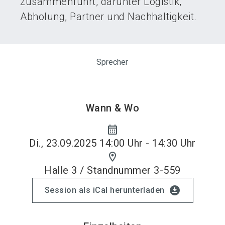
zusammenführt, darunter Logistik,
Abholung, Partner und Nachhaltigkeit.
Sprecher
Wann & Wo
calendar_month
Di., 23.09.2025 14:00 Uhr - 14:30 Uhr
location_on
Halle 3 / Standnummer 3-559
download_for_offline
Session als iCal herunterladen