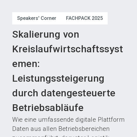
language
Austeller werden
News abonnieren
DE
Speakers' Corner
FACHPACK 2025
search
Skalierung von
Kreislaufwirtschaftssyst
emen:
Leistungssteigerung
durch datengesteuerte
Betriebsabläufe
Wie eine umfassende digitale Plattform
Daten aus allen Betriebsbereichen