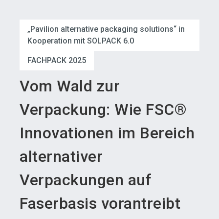
language
Austeller werden
News abonnieren
DE
„Pavilion alternative packaging solutions“ in
Kooperation mit SOLPACK 6.0
search
FACHPACK 2025
Vom Wald zur
Verpackung: Wie FSC®
Innovationen im Bereich
alternativer
Verpackungen auf
Faserbasis vorantreibt