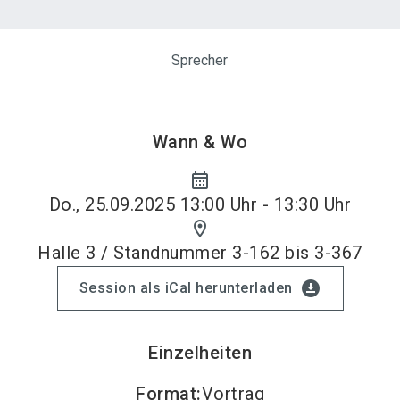
Sprecher
Wann & Wo
calendar_month
Do., 25.09.2025 13:00 Uhr - 13:30 Uhr
location_on
Halle 3 / Standnummer 3-162 bis 3-367
download_for_offline
Session als iCal herunterladen
Einzelheiten
Format
:
Vortrag