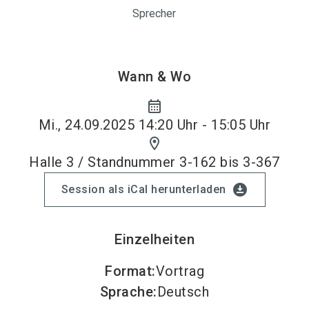
Sprecher
Wann & Wo
calendar_month
Mi., 24.09.2025 14:20 Uhr - 15:05 Uhr
location_on
Halle 3 / Standnummer 3-162 bis 3-367
download_for_offline
Session als iCal herunterladen
Einzelheiten
Format
:
Vortrag
Sprache
:
Deutsch