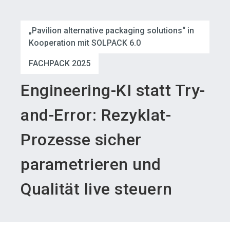
language
Austeller werden
News abonnieren
DE
„Pavilion alternative packaging solutions“ in
Kooperation mit SOLPACK 6.0
search
FACHPACK 2025
Engineering-KI statt Try-
and-Error: Rezyklat-
Prozesse sicher
parametrieren und
Qualität live steuern