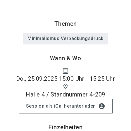
Themen
Minimalismus Verpackungsdruck
Wann & Wo
calendar_month
Do., 25.09.2025 15:00 Uhr - 15:25 Uhr
location_on
Halle 4 / Standnummer 4-209
download_for_offline
Session als iCal herunterladen
Einzelheiten