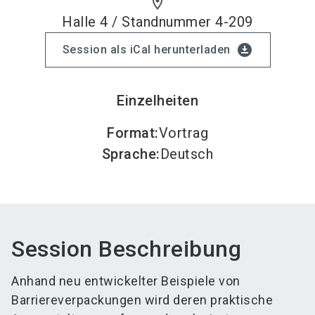
location_on
Halle 4 / Standnummer 4-209
download_for_offline
Session als iCal herunterladen
Einzelheiten
Format
:
Vortrag
Sprache
:
Deutsch
Session Beschreibung
Anhand neu entwickelter Beispiele von
Barriereverpackungen wird deren praktische