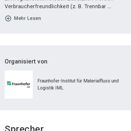
Verbraucherfreundlichkeit (z. B. Trennbar ...
add_circle_outline
Mehr Lesen
Organisiert von
Fraunhofer-Institut für Materialfluss und
Logistik IML
Sprecher