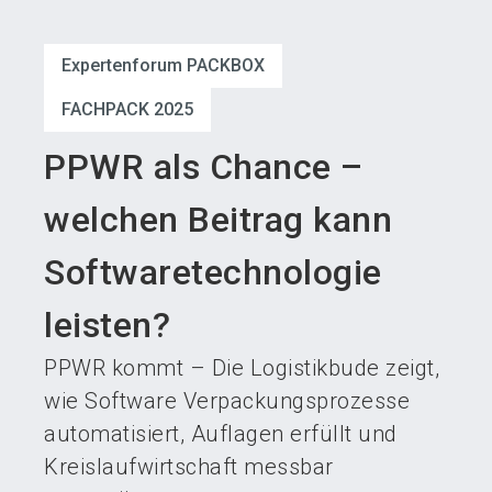
language
Austeller werden
News abonnieren
DE
Expertenforum PACKBOX
search
FACHPACK 2025
PPWR als Chance –
welchen Beitrag kann
Softwaretechnologie
leisten?
PPWR kommt – Die Logistikbude zeigt,
wie Software Verpackungsprozesse
automatisiert, Auflagen erfüllt und
Kreislaufwirtschaft messbar