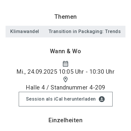
Themen
Klimawandel
Transition in Packaging: Trends
Wann & Wo
calendar_month
Mi., 24.09.2025 10:05 Uhr - 10:30 Uhr
location_on
Halle 4 / Standnummer 4-209
download_for_offline
Session als iCal herunterladen
Einzelheiten