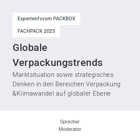
language
Austeller werden
News abonnieren
DE
Expertenforum PACKBOX
search
FACHPACK 2025
Globale
Verpackungstrends
Marktsituation sowie strategisches
Denken in den Bereichen Verpackung
&Klimawandel auf globaler Ebene
Sprecher
Moderator