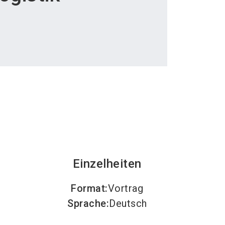
language
teller werden
News abonnieren
DE
search
Einzelheiten
Format
:
Vortrag
Sprache
:
Deutsch