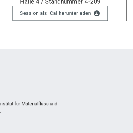
Halle 4 / Standnummer 4-209
download_for_offline
Session als iCal herunterladen
nstitut für Materialfluss und
L