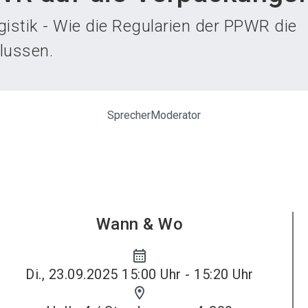
Aus
istik - Wie die Regularien der PPWR die
lussen.
Sprecher
Moderator
Wann & Wo
calendar_month
Di., 23.09.2025 15:00 Uhr - 15:20 Uhr
location_on