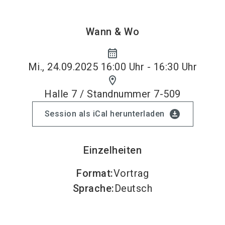
Wann & Wo
calendar_month
Mi., 24.09.2025 16:00 Uhr - 16:30 Uhr
location_on
Halle 7 / Standnummer 7-509
download_for_offline
Session als iCal herunterladen
Einzelheiten
Format
:
Vortrag
Sprache
:
Deutsch