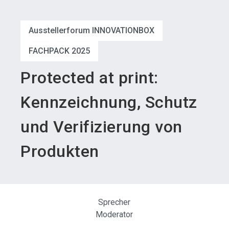
language
Austeller werden
News abonnieren
DE
Ausstellerforum INNOVATIONBOX
search
FACHPACK 2025
Protected at print:
Kennzeichnung, Schutz
und Verifizierung von
Produkten
Sprecher
Moderator