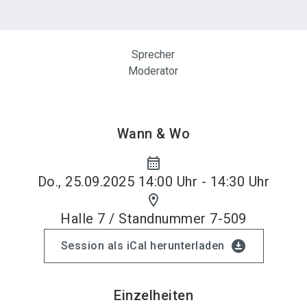
Sprecher
Moderator
Wann & Wo
calendar_month
Do., 25.09.2025 14:00 Uhr - 14:30 Uhr
location_on
Halle 7 / Standnummer 7-509
download_for_offline
Session als iCal herunterladen
Einzelheiten