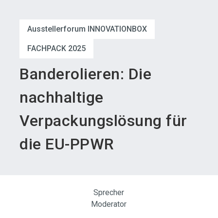
language
Austeller werden
News abonnieren
DE
Ausstellerforum INNOVATIONBOX
search
FACHPACK 2025
Banderolieren: Die
nachhaltige
Verpackungslösung für
die EU-PPWR
Sprecher
Moderator