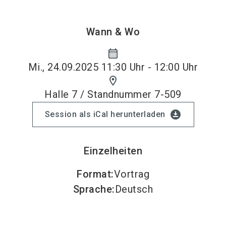
Wann & Wo
calendar_month
Mi., 24.09.2025 11:30 Uhr - 12:00 Uhr
location_on
Halle 7 / Standnummer 7-509
download_for_offline
Session als iCal herunterladen
Einzelheiten
Format
:
Vortrag
Sprache
:
Deutsch