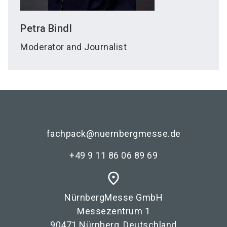
Petra
Bindl
Moderator and Journalist
fachpack@nuernbergmesse.de
+49 9 11 86 06 89 69
place
NürnbergMesse GmbH
Messezentrum 1
90471 Nürnberg, Deutschland