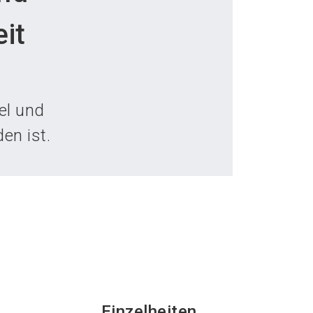
language
teller werden
News abonnieren
DE
it
search
el und
en ist.
Einzelheiten