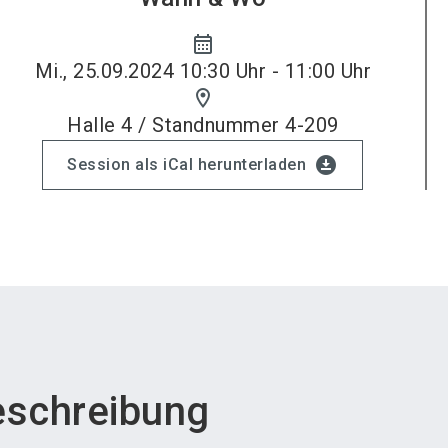
calendar_month
Mi., 25.09.2024 10:30 Uhr - 11:00 Uhr
location_on
Halle 4 / Standnummer 4-209
download_for_offline
Session als iCal herunterladen
eschreibung