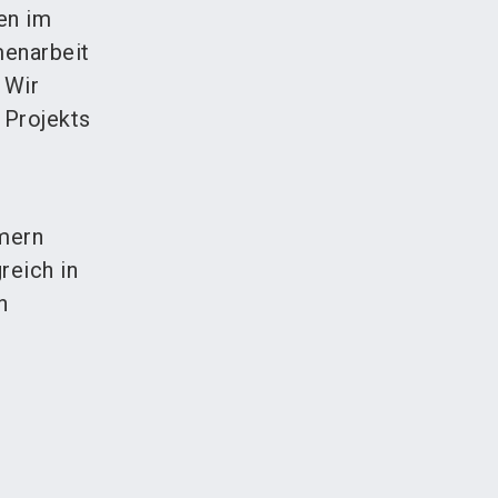
ten im
menarbeit
 Wir
 Projekts
mern
reich in
n