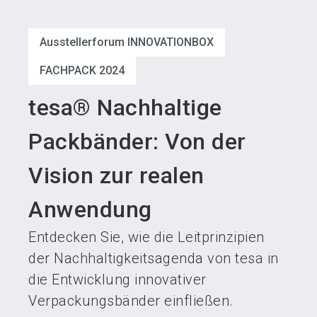
language
Austeller werden
News abonnieren
DE
Ausstellerforum INNOVATIONBOX
search
FACHPACK 2024
tesa® Nachhaltige
Packbänder: Von der
Vision zur realen
Anwendung
Entdecken Sie, wie die Leitprinzipien
der Nachhaltigkeitsagenda von tesa in
die Entwicklung innovativer
Verpackungsbänder einfließen.