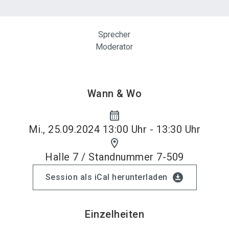
Sprecher
Moderator
Wann & Wo
calendar_month
Mi., 25.09.2024 13:00 Uhr - 13:30 Uhr
location_on
Halle 7 / Standnummer 7-509
download_for_offline
Session als iCal herunterladen
Einzelheiten