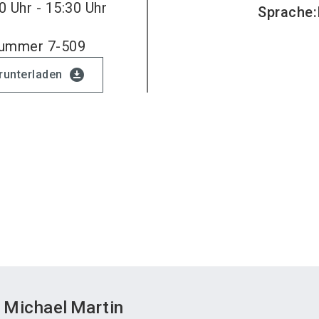
0 Uhr - 15:30 Uhr
Sprache
:
nummer 7-509
download_for_offline
erunterladen
Michael
Martin