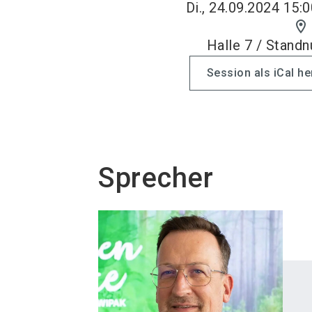
Di., 24.09.2024 15:0
location_on
Halle 7 / Stand
Session als iCal h
Sprecher