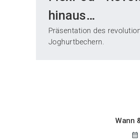
hinaus…
Präsentation des revolutio
Joghurtbechern.
Wann 
calendar_month