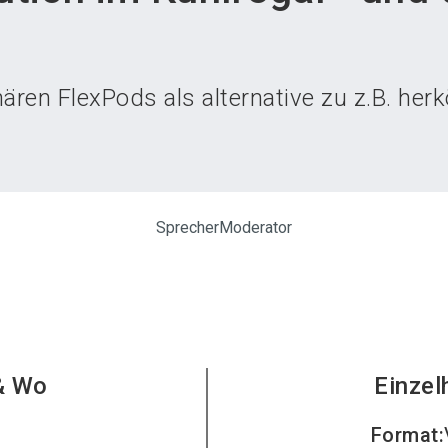
Aus
nären FlexPods als alternative zu z.B. he
Sprecher
Moderator
& Wo
Einzel
Format
: