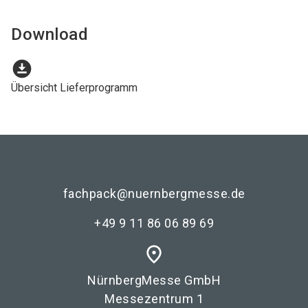
Download
download_for_offline
Übersicht Lieferprogramm
fachpack@nuernbergmesse.de
+49 9 11 86 06 89 69
place
NürnbergMesse GmbH
Messezentrum 1