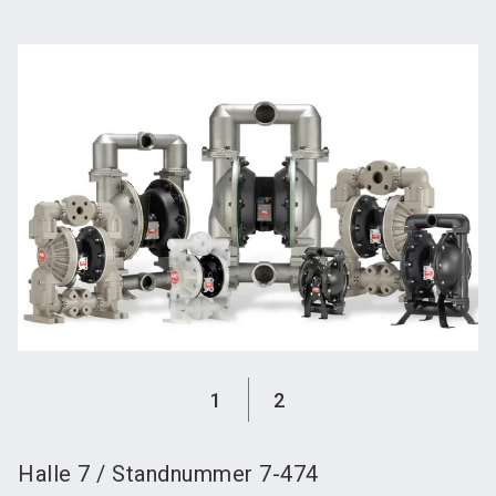
language
Austeller werden
News abonnieren
DE
search
1
2
Halle
7
/
Standnummer
7-474