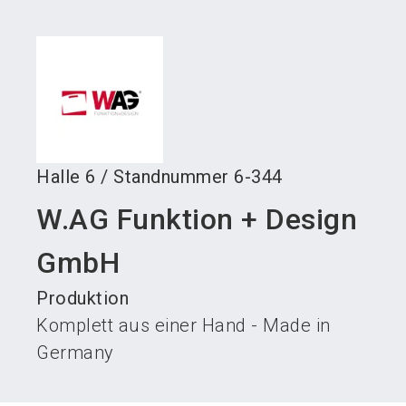
language
Austeller werden
News abonnieren
DE
search
Halle
6
/
Standnummer
6-344
W.AG Funktion + Design
GmbH
Produktion
Komplett aus einer Hand - Made in
Germany