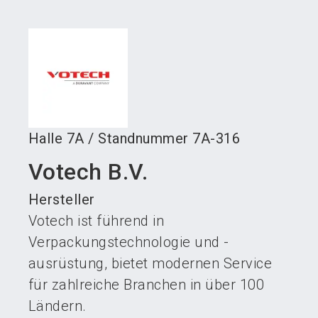
language
Austeller werden
News abonnieren
DE
search
Halle
7A
/
Standnummer
7A-316
Votech B.V.
Hersteller
Votech ist führend in
Verpackungstechnologie und -
ausrüstung, bietet modernen Service
für zahlreiche Branchen in über 100
Ländern.