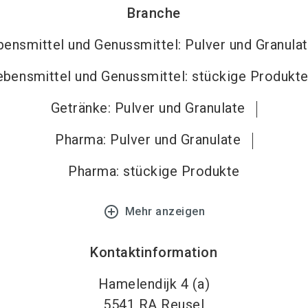
Branche
bensmittel und Genussmittel: Pulver und Granula
ebensmittel und Genussmittel: stückige Produkt
Getränke: Pulver und Granulate
Pharma: Pulver und Granulate
Pharma: stückige Produkte
add_circle_outline
Mehr anzeigen
Kontaktinformation
Hamelendijk 4 (a)
5541 RA
Reusel