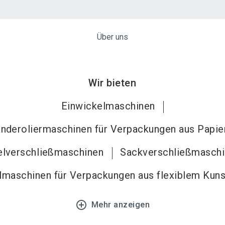
Über uns
Wir bieten
Einwickelmaschinen
nderoliermaschinen für Verpackungen aus Papie
elverschließmaschinen
Sackverschließmasch
lmaschinen für Verpackungen aus flexiblem Kuns
add_circle_outline
Mehr anzeigen