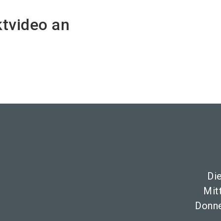
ktvideo an
Di
Mit
Donne