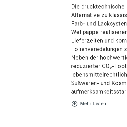
Die drucktechnische 
Alternative zu klass
Farb- und Lacksystem 
Wellpappe realisieren
Lieferzeiten und ko
Folienveredelungen z
Neben der hochwertig
reduzierter CO₂-Foot
lebensmittelrechtlic
Süßwaren- und Kosme
aufmerksamkeitsstar
add_circle_outline
Mehr Lesen