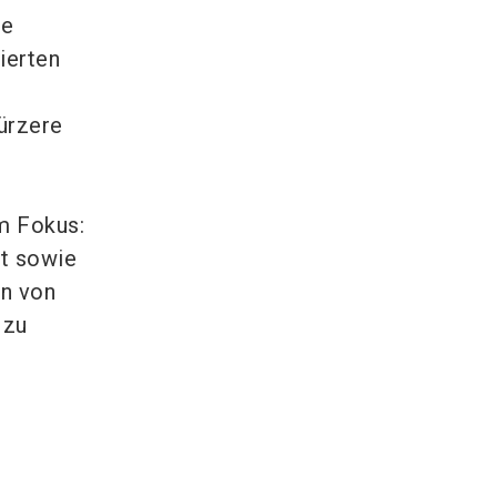
ge
ierten
kürzere
m Fokus:
ät sowie
en von
 zu