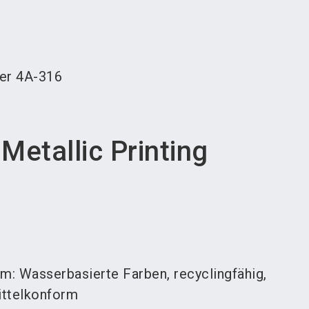
language
teller werden
News abonnieren
DE
search
er
4A-316
Metallic Printing
m: Wasserbasierte Farben, recyclingfähig,
ittelkonform