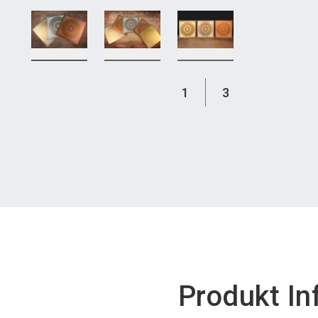
1
3
Produkt In