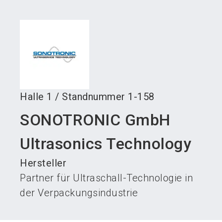
language
Austeller werden
News abonnieren
DE
search
Halle
1
/
Standnummer
1-158
SONOTRONIC GmbH
Ultrasonics Technology
Hersteller
Partner für Ultraschall-Technologie in
der Verpackungsindustrie