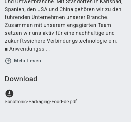
und Umweltbranche. Mit Standorten in Karlsbad,
Spanien, den USA und China gehören wir zu den
führenden Unternehmen unserer Branche.
Zusammen mit unserem engagierten Team
setzen wir uns aktiv für eine nachhaltige und
zukunftssichere Verbindungstechnologie ein.
■ Anwendungss ...
add_circle_outline
Mehr Lesen
Download
download_for_offline
Sonotronic-Packaging-Food-de.pdf