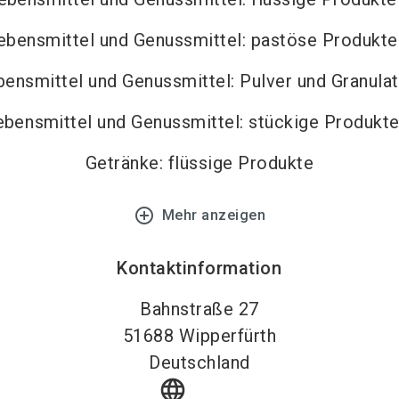
ebensmittel und Genussmittel: pastöse Produkte
bensmittel und Genussmittel: Pulver und Granula
ebensmittel und Genussmittel: stückige Produkt
Getränke: flüssige Produkte
add_circle_outline
Mehr anzeigen
Kontaktinformation
Bahnstraße 27
51688
Wipperfürth
Deutschland
language