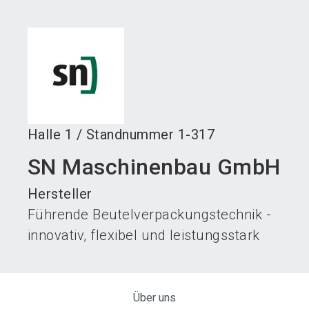
language
Austeller werden
News abonnieren
DE
search
Halle
1
/
Standnummer
1-317
SN Maschinenbau GmbH
Hersteller
Führende Beutelverpackungstechnik -
innovativ, flexibel und leistungsstark
Über uns