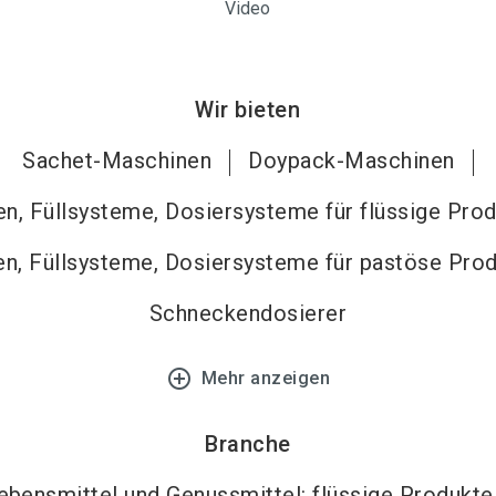
Video
Wir bieten
Sachet-Maschinen
Doypack-Maschinen
n, Füllsysteme, Dosiersysteme für flüssige Pro
n, Füllsysteme, Dosiersysteme für pastöse Pro
Schneckendosierer
add_circle_outline
Mehr anzeigen
Branche
ebensmittel und Genussmittel: flüssige Produkte