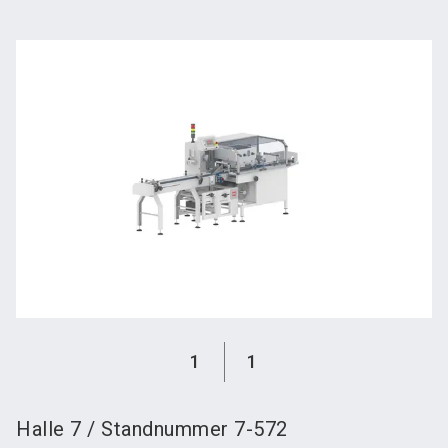
language
Austeller werden
News abonnieren
DE
search
1
1
Halle
7
/
Standnummer
7-572