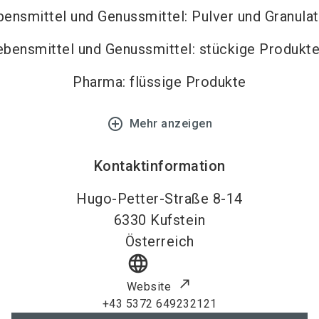
bensmittel und Genussmittel: Pulver und Granula
ebensmittel und Genussmittel: stückige Produkt
Pharma: flüssige Produkte
add_circle_outline
Mehr anzeigen
Kontaktinformation
Hugo-Petter-Straße 8-14
6330
Kufstein
Österreich
language
Website
+43 5372 649232121