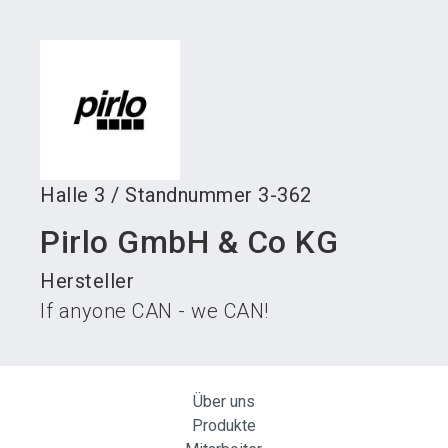
language
Austeller werden
News abonnieren
DE
search
Halle
3
/
Standnummer
3-362
Pirlo GmbH & Co KG
Hersteller
If anyone CAN - we CAN!
Über uns
Produkte