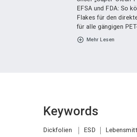
EFSA und FDA: So kön
Flakes für den direk
für alle gängigen PE
add_circle_outline
Mehr Lesen
Keywords
Dickfolien
ESD
Lebensmit