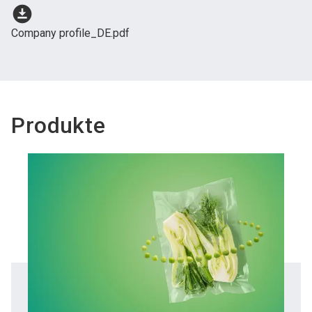
download_for_offline
Company profile_DE.pdf
Produkte