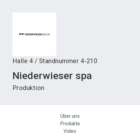
language
Austeller werden
News abonnieren
DE
search
Halle
4
/
Standnummer
4-210
Niederwieser spa
Produktion
Über uns
Produkte
Video