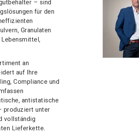
gutbehälter – sind
ngslösungen für den
neffizienten
ulvern, Granulaten
 Lebensmittel,
.
rtiment an
dert auf Ihre
ling, Compliance und
umfassen
tische, antistatische
– produziert unter
 vollständig
ten Lieferkette.