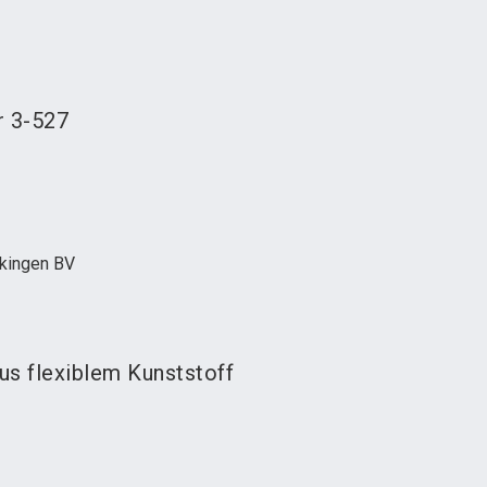
language
teller werden
News abonnieren
DE
search
r
3-527
kingen BV
us flexiblem Kunststoff