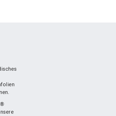
disches
folien
nen.
O®
Unsere