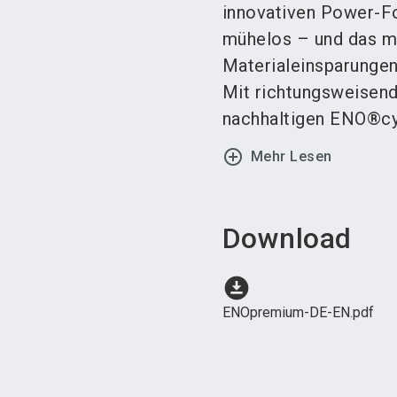
innovativen Power-Fo
mühelos – und das mi
Materialeinsparungen
Mit richtungsweisen
nachhaltigen ENO®cycl
add_circle_outline
Mehr Lesen
Download
download_for_offline
ENOpremium-DE-EN.pdf