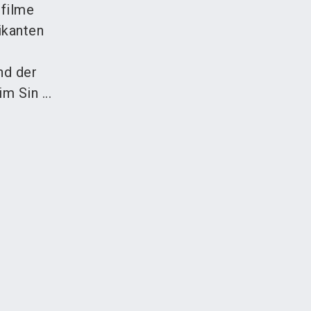
hfilme
ikanten
nd der
 Sin ...