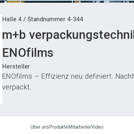
Halle
4
/
Standnummer
4-344
m+b verpackungstechn
ENOfilms
Hersteller
ENOfilms – Effizienz neu definiert. Nachha
verpackt.
Über uns
Produkte
Mitarbeiter
Video