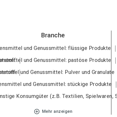
Branche
ensmittel und Genussmittel: flüssige Produkte
ststoff
ensmittel und Genussmittel: pastöse Produkte
tstoff
smittel und Genussmittel: Pulver und Granulate
nsmittel und Genussmittel: stückige Produkte
stige Konsumgüter (z.B. Textilien, Spielwaren,
add_circle_outline
Mehr anzeigen