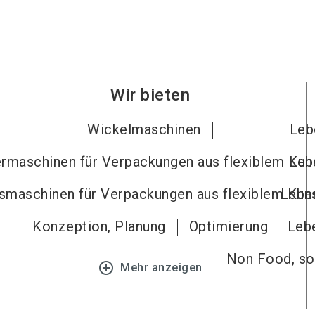
Wir bieten
Wickelmaschinen
Leb
rmaschinen für Verpackungen aus flexiblem Kun
Leb
smaschinen für Verpackungen aus flexiblem Kuns
Leben
Konzeption, Planung
Optimierung
Lebe
Non Food, son
add_circle_outline
Mehr anzeigen