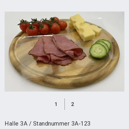
language
Austeller werden
News abonnieren
DE
search
1
2
Halle
3A
/
Standnummer
3A-123