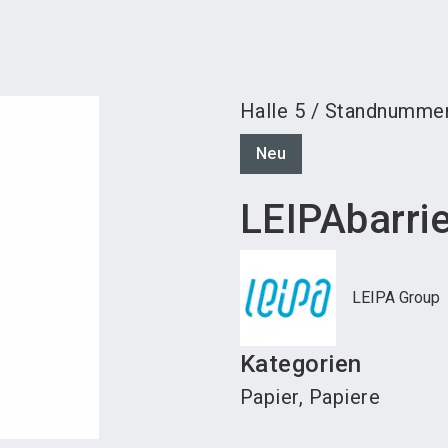
Aus
Halle
5
/
Standnumme
Neu
LEIPAbarri
LEIPA Group
Kategorien
Papier, Papiere