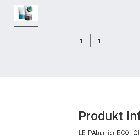
1
1
Produkt In
LEIPAbarrier ECO -OH