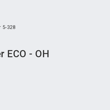
language
teller werden
News abonnieren
DE
search
r
5-328
er ECO - OH