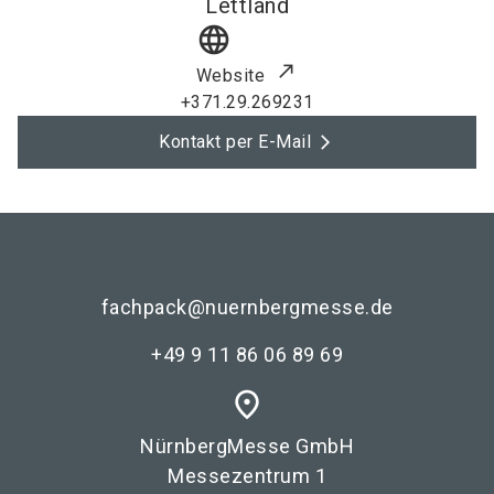
Lettland
language
Website
+371.29.269231
Kontakt per E-Mail
fachpack@nuernbergmesse.de
+49 9 11 86 06 89 69
place
NürnbergMesse GmbH
Messezentrum 1