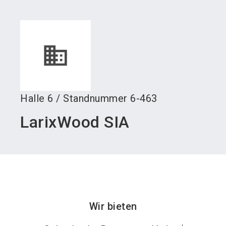
language
Austeller werden
News abonnieren
DE
search
Halle
6
/
Standnummer
6-463
LarixWood SIA
Wir bieten