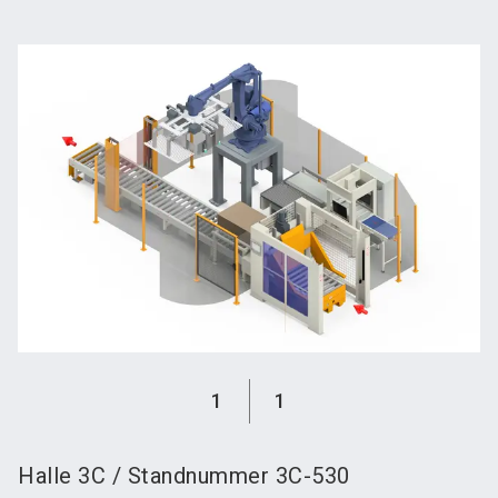
language
Austeller werden
News abonnieren
DE
search
1
1
Halle
3C
/
Standnummer
3C-530