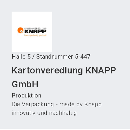
language
Austeller werden
News abonnieren
DE
search
Halle
5
/
Standnummer
5-447
Kartonveredlung KNAPP
GmbH
Produktion
Die Verpackung - made by Knapp:
innovativ und nachhaltig