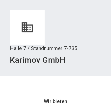
language
Austeller werden
News abonnieren
DE
search
Halle
7
/
Standnummer
7-735
Karimov GmbH
Wir bieten