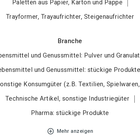
Paletten aus Papier, Karton und Pappe
Trayformer, Trayaufrichter, Steigenaufrichter
Branche
bensmittel und Genussmittel: Pulver und Granula
ebensmittel und Genussmittel: stückige Produkt
onstige Konsumgüter (z.B. Textilien, Spielwaren
Technische Artikel, sonstige Industriegüter
Pharma: stückige Produkte
add_circle_outline
Mehr anzeigen