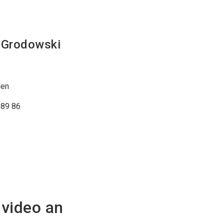
t
Grodowski
den
 89 86
nvideo an