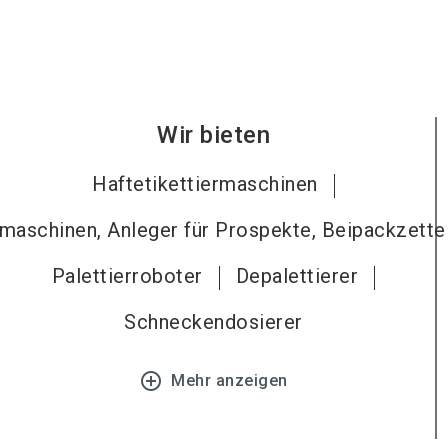
Wir bieten
Haftetikettiermaschinen
maschinen, Anleger für Prospekte, Beipackzette
Palettierroboter
Depalettierer
Schneckendosierer
add_circle_outline
Mehr anzeigen