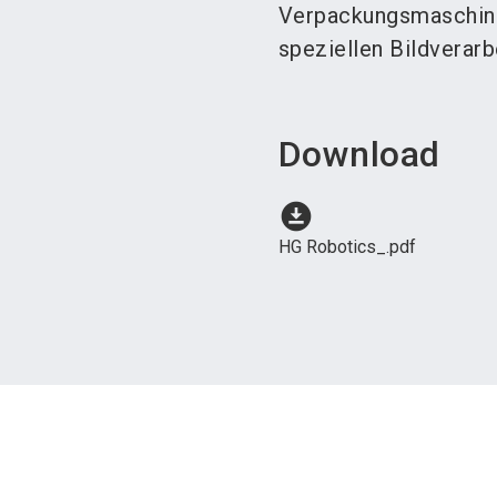
Verpackungsmaschinen
speziellen Bildverar
Download
download_for_offline
HG Robotics_.pdf