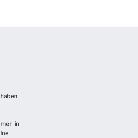
 haben
emen in
elne