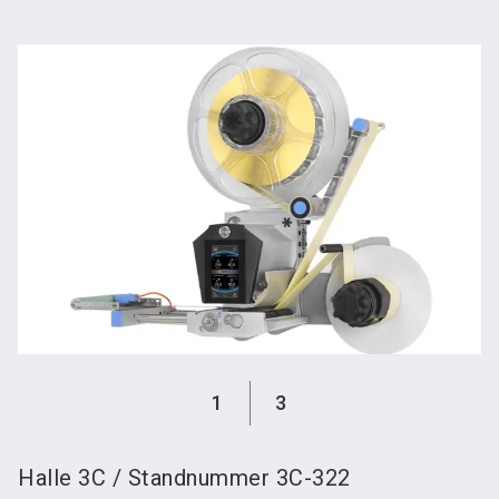
language
Austeller werden
News abonnieren
DE
search
1
3
Halle
3C
/
Standnummer
3C-322