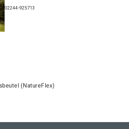
02244-925713
asbeutel (NatureFlex)