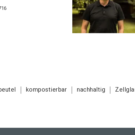
716
beutel
kompostierbar
nachhaltig
Zellgl