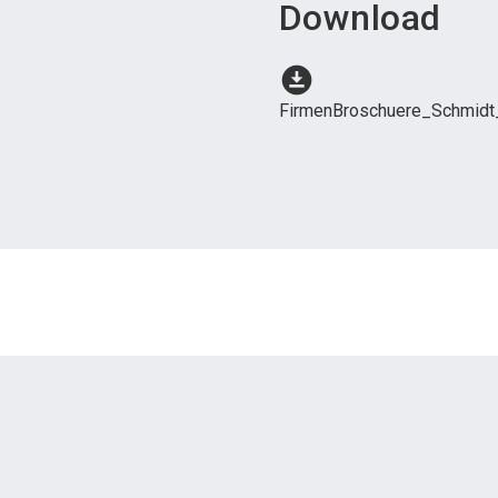
Download
download_for_offline
FirmenBroschuere_Schmid