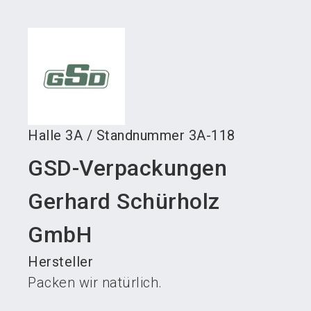
language
Austeller werden
News abonnieren
DE
search
Halle
3A
/
Standnummer
3A-118
GSD-Verpackungen
Gerhard Schürholz
GmbH
Hersteller
Packen wir natürlich.