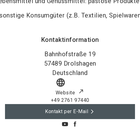
ebensmittel und Genussmittel: pastöse Produkte
sonstige Konsumgüter (z.B. Textilien, Spielware
Kontaktinformation
Bahnhofstraße 19
57489
Drolshagen
Deutschland
language
Website
+49 2761 97440
Kontakt per E-Mail