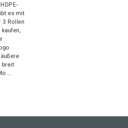
m HDPE-
ibt es mit
r 3 Rollen
 kaufen,
ur
logo
n äußere
 breit
ö ...