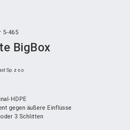
language
teller werden
News abonnieren
DE
search
r
5-465
ste BigBox
st Sp. z o.o.
ginal-HDPE
tent gegen äußere Einflüsse
 oder 3 Schlitten