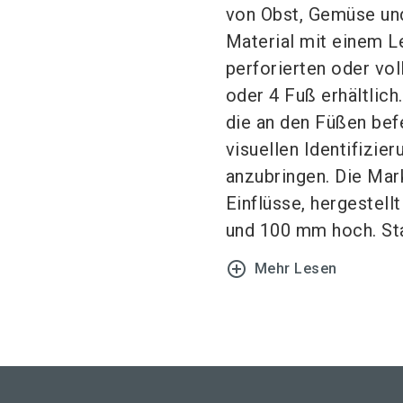
von Obst, Gemüse und
Material mit einem Le
perforierten oder vol
oder 4 Fuß erhältlich
die an den Füßen befe
visuellen Identifizie
anzubringen. Die Mar
Einflüsse, hergestel
und 100 mm hoch. Sta
add_circle_outline
Mehr Lesen