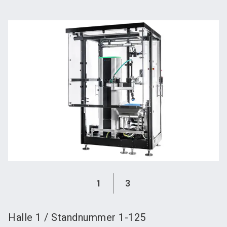
language
Austeller werden
News abonnieren
DE
search
1
3
Halle
1
/
Standnummer
1-125